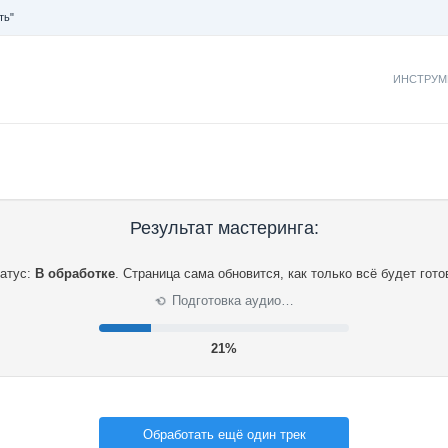
ть"
ИНСТРУМ
Результат мастеринга:
атус:
В обработке
.
Страница сама обновится, как только всё будет гото
Подготовка аудио…
⟳
22%
Обработать ещё один трек