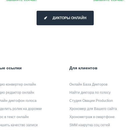
ДИКТОРЫ ОНЛАЙН
ые ссылки
Для клиентов
дио конвертер онлайн
Онлайн База Дикторов
дио редактор онлайн
Найти диктора по голосу
лайн диктофон голоса
Студия Овации Production
делить ролик на дорожки
Хрономер для Вашего сайта
ос в текст онлайн
Хронометраж в смартфоне
чшить качество записи
SMM накрутка соц сетей