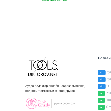
Полезн
Ау
CL
Ау
CL
Аудио редактор онлайн - обрезать песню,
Он
CL
поднять громкость и многое другое.
Раз
AI
Гол
AI
Улу
AI