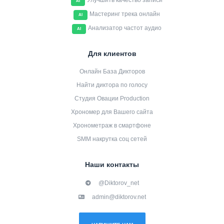
Улучшить качество записи
AI
Мастеринг трека онлайн
AI
Анализатор частот аудио
AI
Для клиентов
Онлайн База Дикторов
Найти диктора по голосу
Студия Овации Production
Хрономер для Вашего сайта
Хронометраж в смартфоне
SMM накрутка соц сетей
Наши контакты
@Diktorov_net
admin@diktorov.net