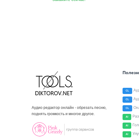
Полезн
Ау
CL
Ау
CL
Аудио редактор онлайн - обрезать песню,
Он
CL
поднять громкость и многое другое.
Раз
AI
Гол
AI
Улу
AI