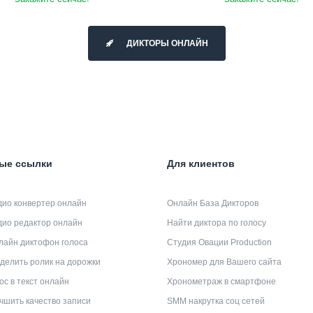
ДИКТОРЫ ОНЛАЙН
ые ссылки
Для клиентов
дио конвертер онлайн
Онлайн База Дикторов
дио редактор онлайн
Найти диктора по голосу
лайн диктофон голоса
Студия Овации Production
делить ролик на дорожки
Хрономер для Вашего сайта
ос в текст онлайн
Хронометраж в смартфоне
чшить качество записи
SMM накрутка соц сетей