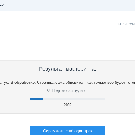
ть"
ИНСТРУМ
Результат мастеринга:
атус:
В обработке
.
Страница сама обновится, как только всё будет гото
⟳
Подготовка аудио…
21%
Обработать ещё один трек