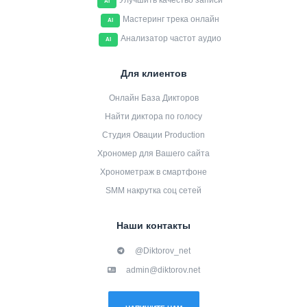
Улучшить качество записи
AI
Мастеринг трека онлайн
AI
Анализатор частот аудио
AI
Для клиентов
Онлайн База Дикторов
Найти диктора по голосу
Студия Овации Production
Хрономер для Вашего сайта
Хронометраж в смартфоне
SMM накрутка соц сетей
Наши контакты
@Diktorov_net
admin@diktorov.net