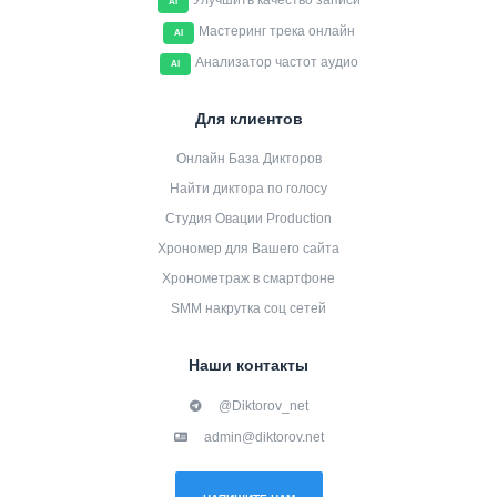
Улучшить качество записи
AI
Мастеринг трека онлайн
AI
Анализатор частот аудио
AI
Для клиентов
Онлайн База Дикторов
Найти диктора по голосу
Студия Овации Production
Хрономер для Вашего сайта
Хронометраж в смартфоне
SMM накрутка соц сетей
Наши контакты
@Diktorov_net
admin@diktorov.net