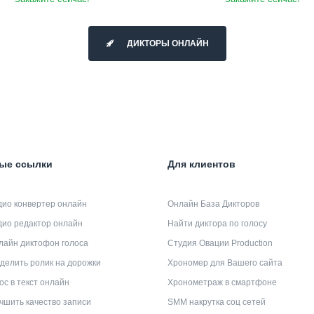
ДИКТОРЫ ОНЛАЙН
ые ссылки
Для клиентов
дио конвертер онлайн
Онлайн База Дикторов
дио редактор онлайн
Найти диктора по голосу
лайн диктофон голоса
Студия Овации Production
делить ролик на дорожки
Хрономер для Вашего сайта
ос в текст онлайн
Хронометраж в смартфоне
чшить качество записи
SMM накрутка соц сетей