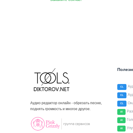
Полезн
Ау
CL
Ау
CL
Аудио редактор онлайн - обрезать песню,
Он
CL
поднять громкость и многое другое.
Раз
AI
Гол
AI
Улу
AI