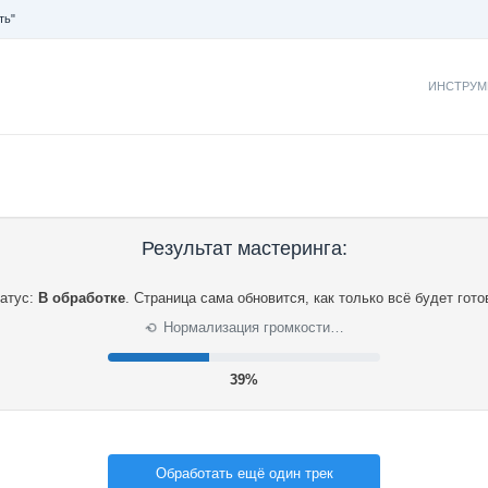
ть"
ИНСТРУМ
Результат мастеринга:
атус:
В обработке
.
Страница сама обновится, как только всё будет гото
Нормализация громкости…
⟳
40%
Обработать ещё один трек