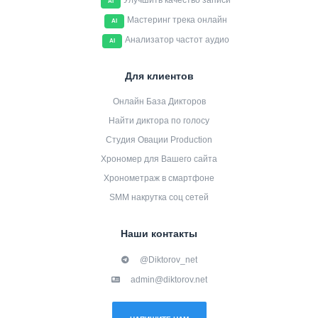
Улучшить качество записи
AI
Мастеринг трека онлайн
AI
Анализатор частот аудио
AI
Для клиентов
Онлайн База Дикторов
Найти диктора по голосу
Студия Овации Production
Хрономер для Вашего сайта
Хронометраж в смартфоне
SMM накрутка соц сетей
Наши контакты
@Diktorov_net
admin@diktorov.net