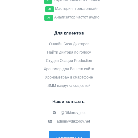
Улучшить качество записи
AI
Мастеринг трека онлайн
AI
Анализатор частот аудио
AI
Для клиентов
Онлайн База Дикторов
Найти диктора по голосу
Студия Овации Production
Хрономер для Вашего сайта
Хронометраж в смартфоне
SMM накрутка соц сетей
Наши контакты
@Diktorov_net
admin@diktorov.net