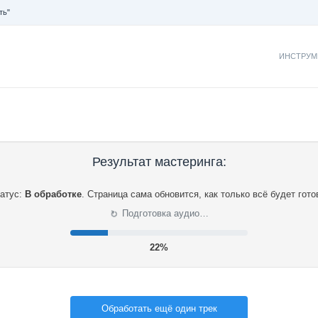
ть"
ИНСТРУМ
Результат мастеринга:
атус:
В обработке
.
Страница сама обновится, как только всё будет гото
⟳
Подготовка аудио…
22%
Обработать ещё один трек