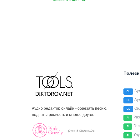
Полезн
Ау
CL
Ау
CL
Аудио редактор онлайн - обрезать песню,
Он
CL
поднять громкость и многое другое.
Раз
AI
Гол
AI
Улу
AI