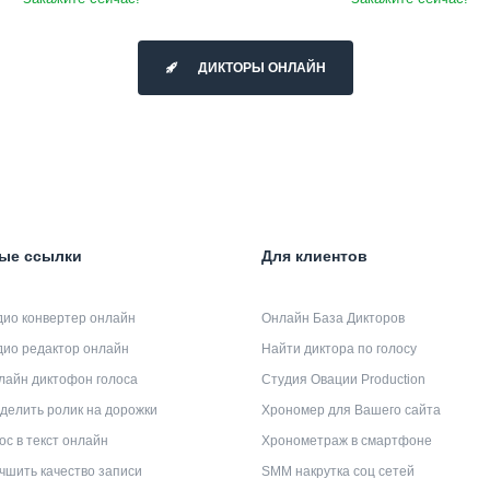
ДИКТОРЫ ОНЛАЙН
ые ссылки
Для клиентов
дио конвертер онлайн
Онлайн База Дикторов
дио редактор онлайн
Найти диктора по голосу
лайн диктофон голоса
Студия Овации Production
делить ролик на дорожки
Хрономер для Вашего сайта
ос в текст онлайн
Хронометраж в смартфоне
чшить качество записи
SMM накрутка соц сетей