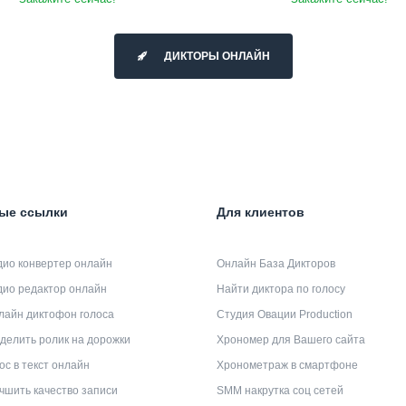
ДИКТОРЫ ОНЛАЙН
ые ссылки
Для клиентов
дио конвертер онлайн
Онлайн База Дикторов
дио редактор онлайн
Найти диктора по голосу
лайн диктофон голоса
Студия Овации Production
делить ролик на дорожки
Хрономер для Вашего сайта
ос в текст онлайн
Хронометраж в смартфоне
чшить качество записи
SMM накрутка соц сетей