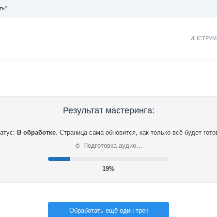
ть"
ИНСТРУМ
Результат мастеринга:
атус:
В обработке
.
Страница сама обновится, как только всё будет гото
⟳
Подготовка аудио…
19%
Обработать ещё один трек