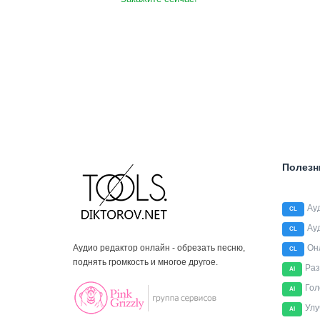
Полезн
Ау
CL
Ау
CL
Аудио редактор онлайн - обрезать песню,
Он
CL
поднять громкость и многое другое.
Раз
AI
Гол
AI
Улу
AI