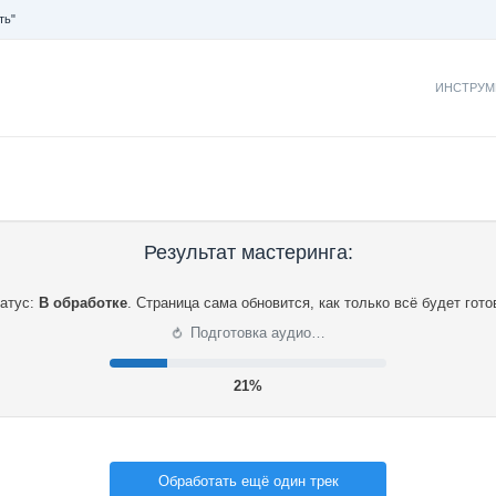
ть"
ИНСТРУМ
Результат мастеринга:
атус:
В обработке
.
Страница сама обновится, как только всё будет гото
⟳
Подготовка аудио…
22%
Обработать ещё один трек