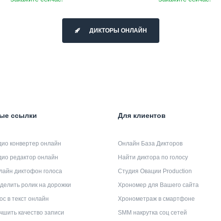
ДИКТОРЫ ОНЛАЙН
ые ссылки
Для клиентов
дио конвертер онлайн
Онлайн База Дикторов
дио редактор онлайн
Найти диктора по голосу
лайн диктофон голоса
Студия Овации Production
делить ролик на дорожки
Хрономер для Вашего сайта
ос в текст онлайн
Хронометраж в смартфоне
чшить качество записи
SMM накрутка соц сетей