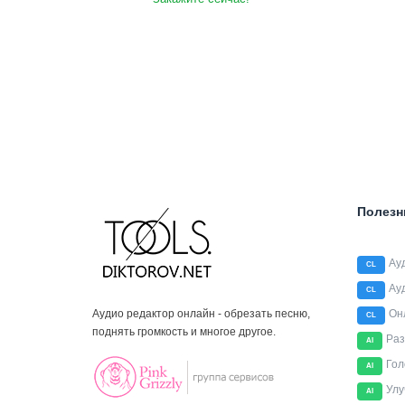
Полезн
Ау
CL
Ау
CL
Аудио редактор онлайн - обрезать песню,
Он
CL
поднять громкость и многое другое.
Раз
AI
Гол
AI
Улу
AI