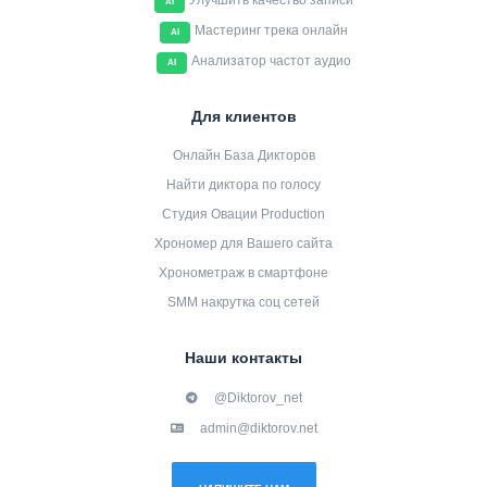
Улучшить качество записи
AI
Мастеринг трека онлайн
AI
Анализатор частот аудио
AI
Для клиентов
Онлайн База Дикторов
Найти диктора по голосу
Студия Овации Production
Хрономер для Вашего сайта
Хронометраж в смартфоне
SMM накрутка соц сетей
Наши контакты
@Diktorov_net
admin@diktorov.net