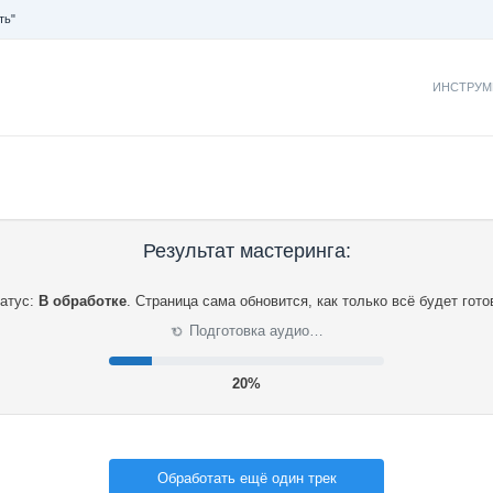
ть"
ИНСТРУМ
Результат мастеринга:
атус:
В обработке
.
Страница сама обновится, как только всё будет гото
⟳
Подготовка аудио…
20%
Обработать ещё один трек