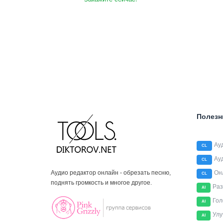
Полезн
Ау
CL
Ау
CL
Аудио редактор онлайн - обрезать песню,
Он
CL
поднять громкость и многое другое.
Раз
AI
Гол
AI
Улу
AI