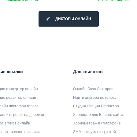
ДИКТОРЫ ОНЛАЙН
ые ссылки
Для клиентов
дио конвертер онлайн
Онлайн База Дикторов
дио редактор онлайн
Найти диктора по голосу
лайн диктофон голоса
Студия Овации Production
делить ролик на дорожки
Хрономер для Вашего сайта
ос в текст онлайн
Хронометраж в смартфоне
чшить качество записи
SMM накрутка соц сетей