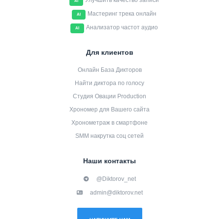
Улучшить качество записи
AI
Мастеринг трека онлайн
AI
Анализатор частот аудио
AI
Для клиентов
Онлайн База Дикторов
Найти диктора по голосу
Студия Овации Production
Хрономер для Вашего сайта
Хронометраж в смартфоне
SMM накрутка соц сетей
Наши контакты
@Diktorov_net
admin@diktorov.net