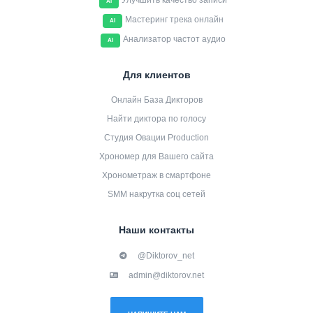
Улучшить качество записи
AI
Мастеринг трека онлайн
AI
Анализатор частот аудио
AI
Для клиентов
Онлайн База Дикторов
Найти диктора по голосу
Студия Овации Production
Хрономер для Вашего сайта
Хронометраж в смартфоне
SMM накрутка соц сетей
Наши контакты
@Diktorov_net
admin@diktorov.net