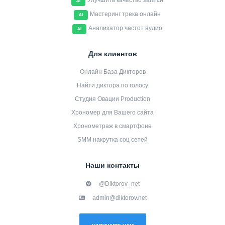
Улучшить качество записи
AI
Мастеринг трека онлайн
AI
Анализатор частот аудио
AI
Для клиентов
Онлайн База Дикторов
Найти диктора по голосу
Студия Овации Production
Хрономер для Вашего сайта
Хронометраж в смартфоне
SMM накрутка соц сетей
Наши контакты
@Diktorov_net
admin@diktorov.net