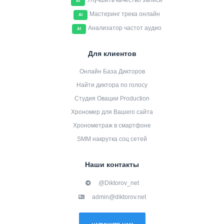
Улучшить качество записи
AI
Мастеринг трека онлайн
AI
Анализатор частот аудио
AI
Для клиентов
Онлайн База Дикторов
Найти диктора по голосу
Студия Овации Production
Хрономер для Вашего сайта
Хронометраж в смартфоне
SMM накрутка соц сетей
Наши контакты
@Diktorov_net
admin@diktorov.net