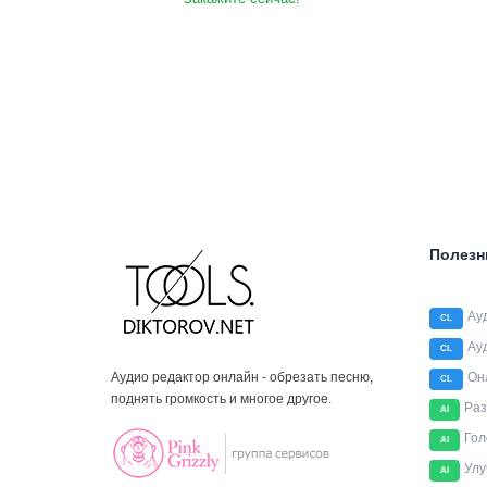
Полезн
Ау
CL
Ау
CL
Аудио редактор онлайн - обрезать песню,
Он
CL
поднять громкость и многое другое.
Раз
AI
Гол
AI
Улу
AI