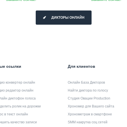
ДИКТОРЫ ОНЛАЙН
ые ссылки
Для клиентов
дио конвертер онлайн
Онлайн База Дикторов
дио редактор онлайн
Найти диктора по голосу
лайн диктофон голоса
Студия Овации Production
делить ролик на дорожки
Хрономер для Вашего сайта
ос в текст онлайн
Хронометраж в смартфоне
чшить качество записи
SMM накрутка соц сетей