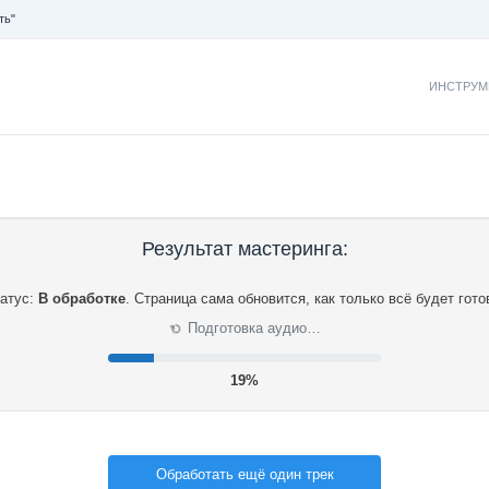
ть"
ИНСТРУМ
Результат мастеринга:
атус:
В обработке
.
Страница сама обновится, как только всё будет гото
Подготовка аудио…
⟳
20%
Обработать ещё один трек