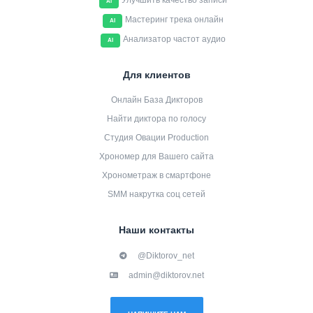
Улучшить качество записи
AI
Мастеринг трека онлайн
AI
Анализатор частот аудио
AI
Для клиентов
Онлайн База Дикторов
Найти диктора по голосу
Студия Овации Production
Хрономер для Вашего сайта
Хронометраж в смартфоне
SMM накрутка соц сетей
Наши контакты
@Diktorov_net
admin@diktorov.net