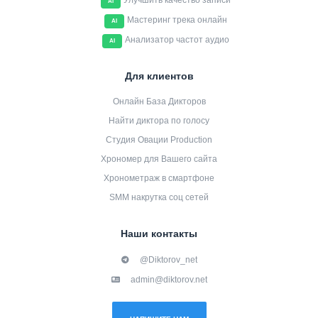
Улучшить качество записи
AI
Мастеринг трека онлайн
AI
Анализатор частот аудио
AI
Для клиентов
Онлайн База Дикторов
Найти диктора по голосу
Студия Овации Production
Хрономер для Вашего сайта
Хронометраж в смартфоне
SMM накрутка соц сетей
Наши контакты
@Diktorov_net
admin@diktorov.net