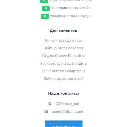
Улучшить качество записи
AI
Мастеринг трека онлайн
AI
Анализатор частот аудио
AI
Для клиентов
Онлайн База Дикторов
Найти диктора по голосу
Студия Овации Production
Хрономер для Вашего сайта
Хронометраж в смартфоне
SMM накрутка соц сетей
Наши контакты
@Diktorov_net
admin@diktorov.net