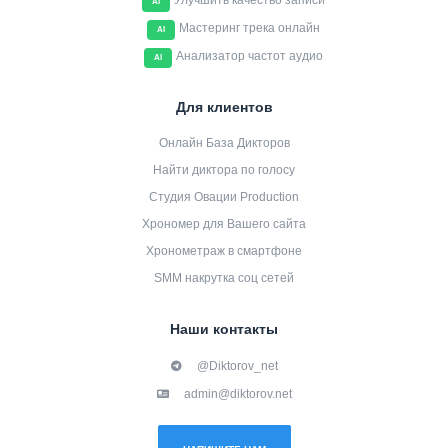
Улучшить качество записи
AI
Мастеринг трека онлайн
AI
Анализатор частот аудио
AI
Для клиентов
Онлайн База Дикторов
Найти диктора по голосу
Студия Овации Production
Хрономер для Вашего сайта
Хронометраж в смартфоне
SMM накрутка соц сетей
Наши контакты
@Diktorov_net
admin@diktorov.net