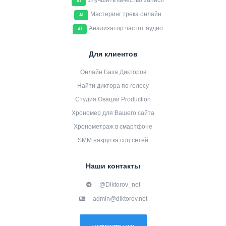
Улучшить качество записи
AI
Мастеринг трека онлайн
AI
Анализатор частот аудио
AI
Для клиентов
Онлайн База Дикторов
Найти диктора по голосу
Студия Овации Production
Хрономер для Вашего сайта
Хронометраж в смартфоне
SMM накрутка соц сетей
Наши контакты
@Diktorov_net
admin@diktorov.net