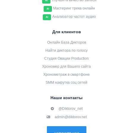
Улучшить качество записи
AI
Мастеринг трека онлайн
AI
Анализатор частот аудио
AI
Для клиентов
Онлайн База Дикторов
Найти диктора по голосу
Студия Овации Production
Хрономер для Вашего сайта
Хронометраж в смартфоне
SMM накрутка соц сетей
Наши контакты
@Diktorov_net
admin@diktorov.net