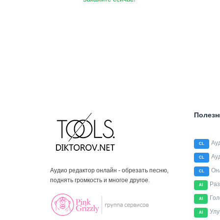
Полезн
Ау
CL
Ау
CL
Аудио редактор онлайн - обрезать песню,
Он
CL
поднять громкость и многое другое.
Раз
AI
Гол
AI
Улу
AI