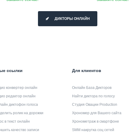
ДИКТОРЫ ОНЛАЙН
ые ссылки
Для клиентов
дио конвертер онлайн
Онлайн База Дикторов
дио редактор онлайн
Найти диктора по голосу
лайн диктофон голоса
Студия Овации Production
делить ролик на дорожки
Хрономер для Вашего сайта
ос в текст онлайн
Хронометраж в смартфоне
чшить качество записи
SMM накрутка соц сетей