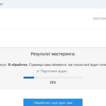
ть"
ИНСТРУМ
Результат мастеринга:
атус:
В обработке
.
Страница сама обновится, как только всё будет гото
⟳
Подготовка аудио…
21%
Обработать ещё один трек