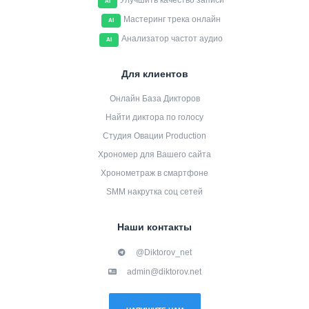
Улучшить качество записи
AI
Мастеринг трека онлайн
AI
Анализатор частот аудио
AI
Для клиентов
Онлайн База Дикторов
Найти диктора по голосу
Студия Овации Production
Хрономер для Вашего сайта
Хронометраж в смартфоне
SMM накрутка соц сетей
Наши контакты
@Diktorov_net
admin@diktorov.net