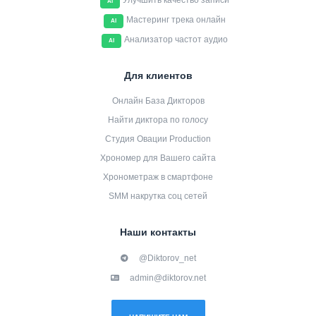
Улучшить качество записи
AI
Мастеринг трека онлайн
AI
Анализатор частот аудио
AI
Для клиентов
Онлайн База Дикторов
Найти диктора по голосу
Студия Овации Production
Хрономер для Вашего сайта
Хронометраж в смартфоне
SMM накрутка соц сетей
Наши контакты
@Diktorov_net
admin@diktorov.net