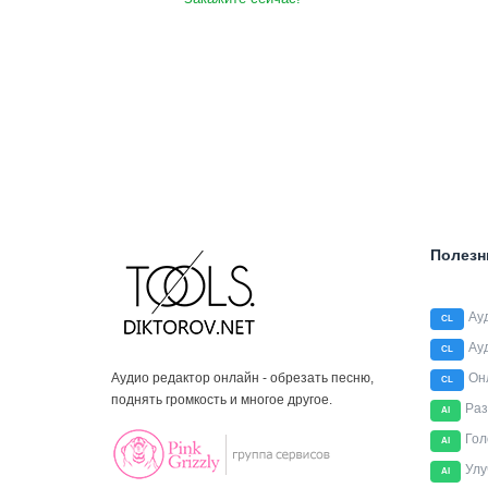
Полезн
Ау
CL
Ау
CL
Аудио редактор онлайн - обрезать песню,
Он
CL
поднять громкость и многое другое.
Раз
AI
Гол
AI
Улу
AI