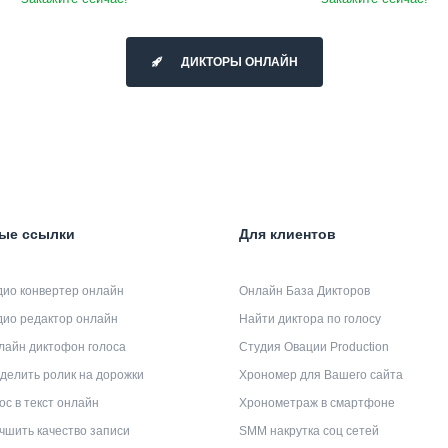
ДИКТОРЫ ОНЛАЙН
ые ссылки
Для клиентов
дио конвертер онлайн
Онлайн База Дикторов
дио редактор онлайн
Найти диктора по голосу
лайн диктофон голоса
Студия Овации Production
делить ролик на дорожки
Хрономер для Вашего сайта
ос в текст онлайн
Хронометраж в смартфоне
чшить качество записи
SMM накрутка соц сетей