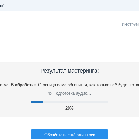
ть"
ИНСТРУМ
Результат мастеринга:
атус:
В обработке
.
Страница сама обновится, как только всё будет гото
Подготовка аудио…
⟳
20%
Обработать ещё один трек