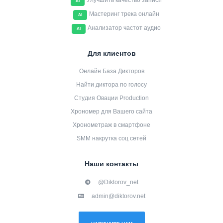
Улучшить качество записи
AI
Мастеринг трека онлайн
AI
Анализатор частот аудио
AI
Для клиентов
Онлайн База Дикторов
Найти диктора по голосу
Студия Овации Production
Хрономер для Вашего сайта
Хронометраж в смартфоне
SMM накрутка соц сетей
Наши контакты
@Diktorov_net
admin@diktorov.net