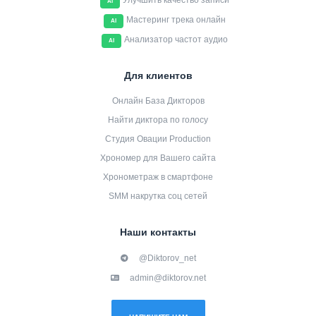
Улучшить качество записи
AI
Мастеринг трека онлайн
AI
Анализатор частот аудио
AI
Для клиентов
Онлайн База Дикторов
Найти диктора по голосу
Студия Овации Production
Хрономер для Вашего сайта
Хронометраж в смартфоне
SMM накрутка соц сетей
Наши контакты
@Diktorov_net
admin@diktorov.net