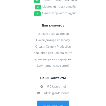
Улучшить качество записи
AI
Мастеринг трека онлайн
AI
Анализатор частот аудио
AI
Для клиентов
Онлайн База Дикторов
Найти диктора по голосу
Студия Овации Production
Хрономер для Вашего сайта
Хронометраж в смартфоне
SMM накрутка соц сетей
Наши контакты
@Diktorov_net
admin@diktorov.net