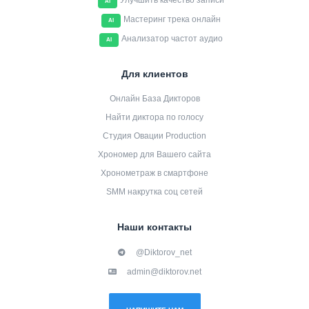
Улучшить качество записи
AI
Мастеринг трека онлайн
AI
Анализатор частот аудио
AI
Для клиентов
Онлайн База Дикторов
Найти диктора по голосу
Студия Овации Production
Хрономер для Вашего сайта
Хронометраж в смартфоне
SMM накрутка соц сетей
Наши контакты
@Diktorov_net
admin@diktorov.net