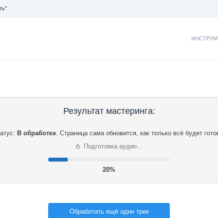
ть"
ИНСТРУМ
Результат мастеринга:
атус:
В обработке
.
Страница сама обновится, как только всё будет гото
⟳
Подготовка аудио…
21%
Обработать ещё один трек