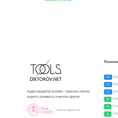
Полезн
Ау
CL
Ау
CL
Аудио редактор онлайн - обрезать песню,
Он
CL
поднять громкость и многое другое.
Раз
AI
Гол
AI
Улу
AI