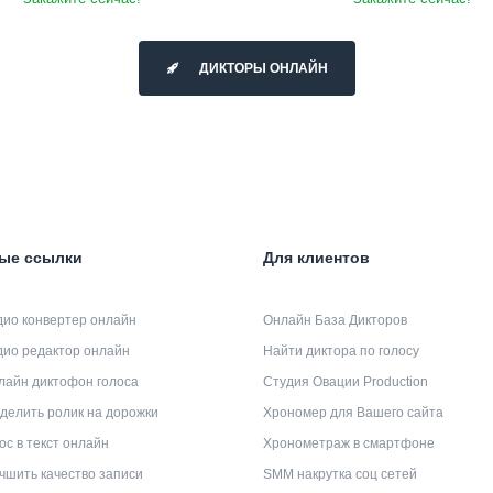
ДИКТОРЫ ОНЛАЙН
ые ссылки
Для клиентов
дио конвертер онлайн
Онлайн База Дикторов
дио редактор онлайн
Найти диктора по голосу
лайн диктофон голоса
Студия Овации Production
делить ролик на дорожки
Хрономер для Вашего сайта
ос в текст онлайн
Хронометраж в смартфоне
чшить качество записи
SMM накрутка соц сетей