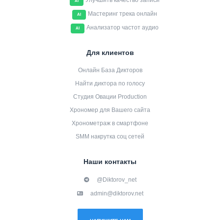
Улучшить качество записи
AI
Мастеринг трека онлайн
AI
Анализатор частот аудио
AI
Для клиентов
Онлайн База Дикторов
Найти диктора по голосу
Студия Овации Production
Хрономер для Вашего сайта
Хронометраж в смартфоне
SMM накрутка соц сетей
Наши контакты
@Diktorov_net
admin@diktorov.net