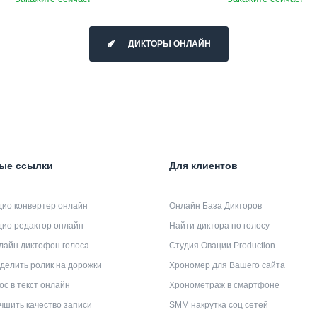
ДИКТОРЫ ОНЛАЙН
ые ссылки
Для клиентов
дио конвертер онлайн
Онлайн База Дикторов
дио редактор онлайн
Найти диктора по голосу
лайн диктофон голоса
Студия Овации Production
делить ролик на дорожки
Хрономер для Вашего сайта
ос в текст онлайн
Хронометраж в смартфоне
чшить качество записи
SMM накрутка соц сетей