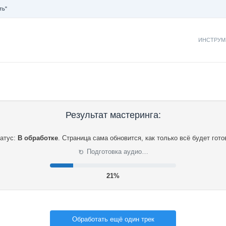
ть"
ИНСТРУМ
Результат мастеринга:
атус:
В обработке
.
Страница сама обновится, как только всё будет гото
⟳
Подготовка аудио…
21%
Обработать ещё один трек