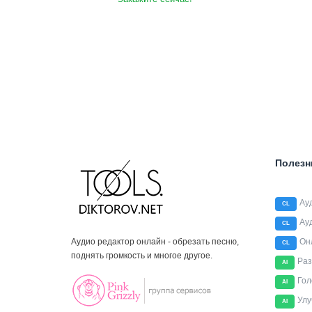
Полезн
Ау
CL
Ау
CL
Аудио редактор онлайн - обрезать песню,
Он
CL
поднять громкость и многое другое.
Раз
AI
Гол
AI
Улу
AI