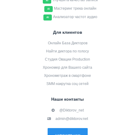
Улучшить качество записи
AI
Мастеринг трека онлайн
AI
Анализатор частот аудио
AI
Для клиентов
Онлайн База Дикторов
Найти диктора по голосу
Студия Овации Production
Хрономер для Вашего сайта
Хронометраж в смартфоне
SMM накрутка соц сетей
Наши контакты
@Diktorov_net
admin@diktorov.net