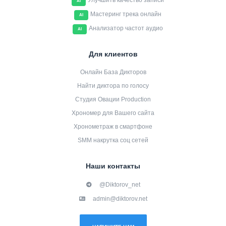
Улучшить качество записи
AI
Мастеринг трека онлайн
AI
Анализатор частот аудио
AI
Для клиентов
Онлайн База Дикторов
Найти диктора по голосу
Студия Овации Production
Хрономер для Вашего сайта
Хронометраж в смартфоне
SMM накрутка соц сетей
Наши контакты
@Diktorov_net
admin@diktorov.net