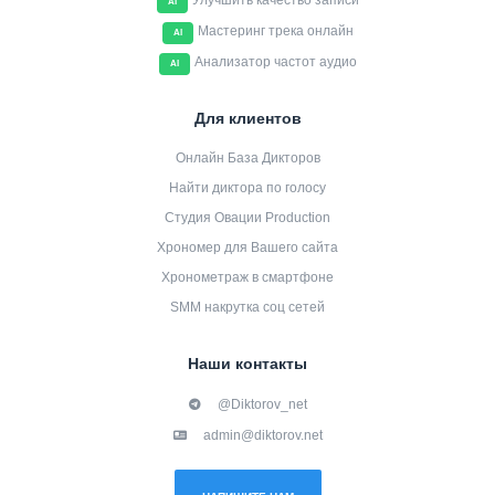
Улучшить качество записи
AI
Мастеринг трека онлайн
AI
Анализатор частот аудио
AI
Для клиентов
Онлайн База Дикторов
Найти диктора по голосу
Студия Овации Production
Хрономер для Вашего сайта
Хронометраж в смартфоне
SMM накрутка соц сетей
Наши контакты
@Diktorov_net
admin@diktorov.net