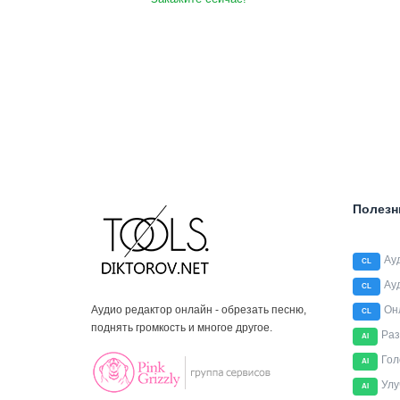
Полезн
Ау
CL
Ау
CL
Аудио редактор онлайн - обрезать песню,
Он
CL
поднять громкость и многое другое.
Раз
AI
Гол
AI
Улу
AI