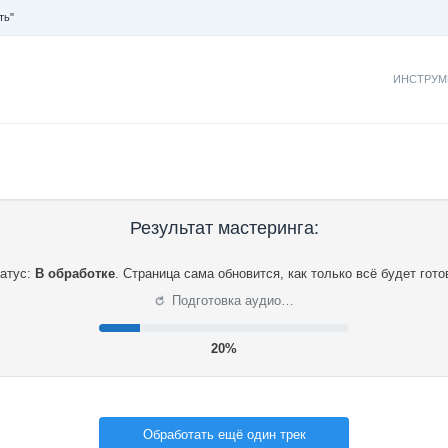
ть"
ИНСТРУМ
Результат мастеринга:
атус:
В обработке
.
Страница сама обновится, как только всё будет гото
⟳
Подготовка аудио…
21%
Обработать ещё один трек