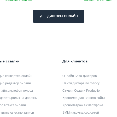
ДИКТОРЫ ОНЛАЙН
ые ссылки
Для клиентов
дио конвертер онлайн
Онлайн База Дикторов
дио редактор онлайн
Найти диктора по голосу
лайн диктофон голоса
Студия Овации Production
делить ролик на дорожки
Хрономер для Вашего сайта
ос в текст онлайн
Хронометраж в смартфоне
чшить качество записи
SMM накрутка соц сетей