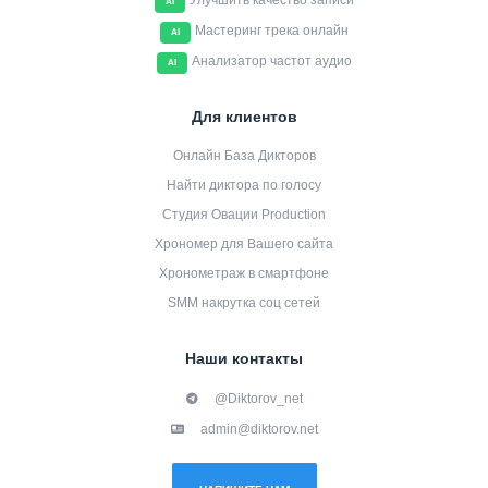
Улучшить качество записи
AI
Мастеринг трека онлайн
AI
Анализатор частот аудио
AI
Для клиентов
Онлайн База Дикторов
Найти диктора по голосу
Студия Овации Production
Хрономер для Вашего сайта
Хронометраж в смартфоне
SMM накрутка соц сетей
Наши контакты
@Diktorov_net
admin@diktorov.net