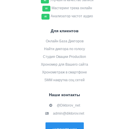
Улучшить качество записи
AI
Мастеринг трека онлайн
AI
Анализатор частот аудио
AI
Для клиентов
Онлайн База Дикторов
Найти диктора по голосу
Студия Овации Production
Хрономер для Вашего сайта
Хронометраж в смартфоне
SMM накрутка соц сетей
Наши контакты
@Diktorov_net
admin@diktorov.net