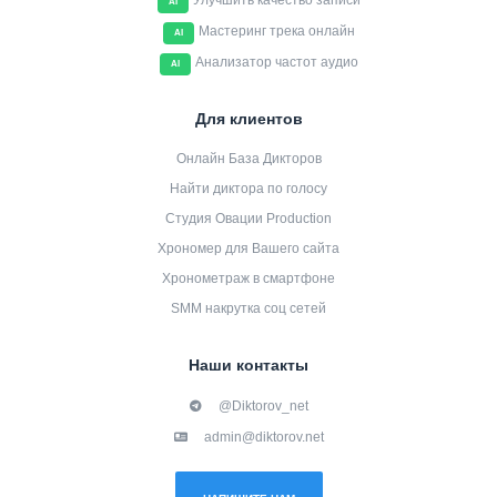
Улучшить качество записи
AI
Мастеринг трека онлайн
AI
Анализатор частот аудио
AI
Для клиентов
Онлайн База Дикторов
Найти диктора по голосу
Студия Овации Production
Хрономер для Вашего сайта
Хронометраж в смартфоне
SMM накрутка соц сетей
Наши контакты
@Diktorov_net
admin@diktorov.net