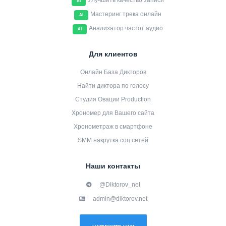
Улучшить качество записи
AI
Мастеринг трека онлайн
AI
Анализатор частот аудио
AI
Для клиентов
Онлайн База Дикторов
Найти диктора по голосу
Студия Овации Production
Хрономер для Вашего сайта
Хронометраж в смартфоне
SMM накрутка соц сетей
Наши контакты
@Diktorov_net
admin@diktorov.net