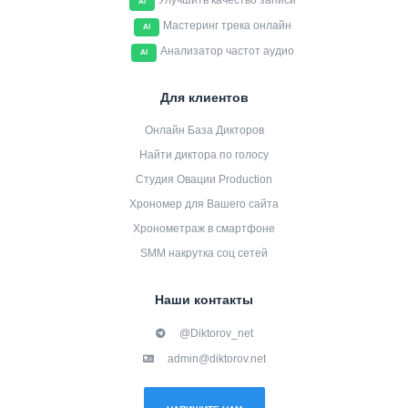
Улучшить качество записи
AI
Мастеринг трека онлайн
AI
Анализатор частот аудио
AI
Для клиентов
Онлайн База Дикторов
Найти диктора по голосу
Студия Овации Production
Хрономер для Вашего сайта
Хронометраж в смартфоне
SMM накрутка соц сетей
Наши контакты
@Diktorov_net
admin@diktorov.net