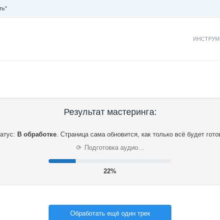
ть"
ИНСТРУМ
Результат мастеринга:
атус:
В обработке
.
Страница сама обновится, как только всё будет гото
Подготовка аудио…
⟳
22%
Обработать ещё один трек