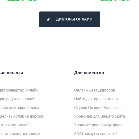
ДИКТОРЫ ОНЛАЙН
ые ссылки
Для клиентов
дио конвертер онлайн
Онлайн База Дикторов
дио редактор онлайн
Найти диктора по голосу
лайн диктофон голоса
Студия Овации Production
делить ролик на дорожки
Хрономер для Вашего сайта
ос в текст онлайн
Хронометраж в смартфоне
чшить качество записи
SMM накрутка соц сетей