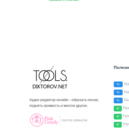
Полезн
Ау
CL
Ау
CL
Аудио редактор онлайн - обрезать песню,
Он
CL
поднять громкость и многое другое.
Раз
AI
Гол
AI
Улу
AI