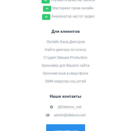
Улучшить качество записи
AI
Мастеринг трека онлайн
AI
Анализатор частот аудио
AI
Для клиентов
Онлайн База Дикторов
Найти диктора по голосу
Студия Овации Production
Хрономер для Вашего сайта
Хронометраж в смартфоне
SMM накрутка соц сетей
Наши контакты
@Diktorov_net
admin@diktorov.net