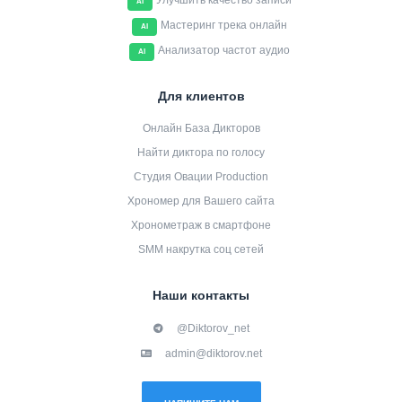
Улучшить качество записи
AI
Мастеринг трека онлайн
AI
Анализатор частот аудио
AI
Для клиентов
Онлайн База Дикторов
Найти диктора по голосу
Студия Овации Production
Хрономер для Вашего сайта
Хронометраж в смартфоне
SMM накрутка соц сетей
Наши контакты
@Diktorov_net
admin@diktorov.net