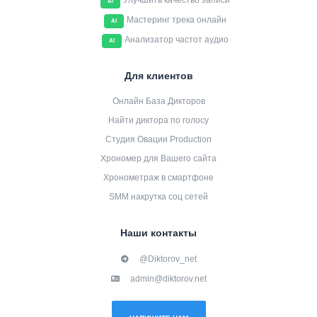
Улучшить качество записи
AI
Мастеринг трека онлайн
AI
Анализатор частот аудио
AI
Для клиентов
Онлайн База Дикторов
Найти диктора по голосу
Студия Овации Production
Хрономер для Вашего сайта
Хронометраж в смартфоне
SMM накрутка соц сетей
Наши контакты
@Diktorov_net
admin@diktorov.net