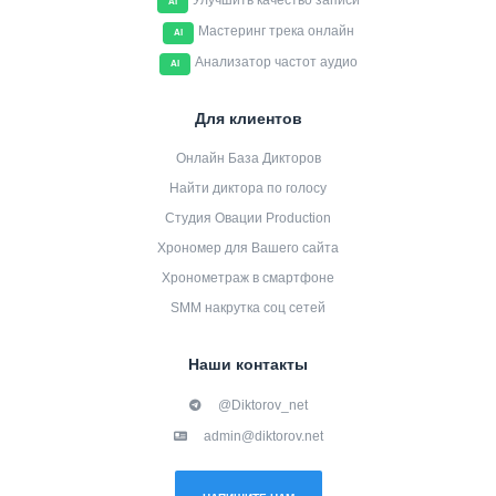
Улучшить качество записи
AI
Мастеринг трека онлайн
AI
Анализатор частот аудио
AI
Для клиентов
Онлайн База Дикторов
Найти диктора по голосу
Студия Овации Production
Хрономер для Вашего сайта
Хронометраж в смартфоне
SMM накрутка соц сетей
Наши контакты
@Diktorov_net
admin@diktorov.net