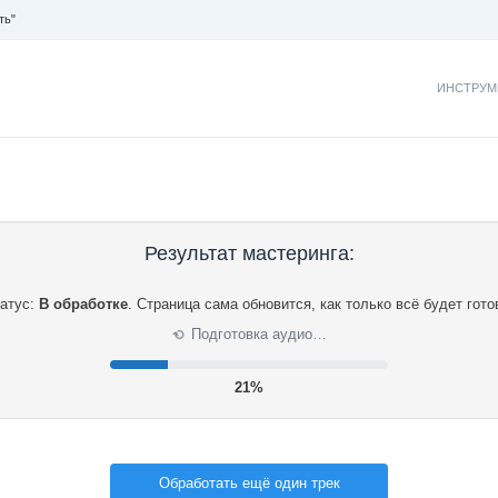
ть"
ИНСТРУМ
Результат мастеринга:
атус:
В обработке
.
Страница сама обновится, как только всё будет гото
Подготовка аудио…
⟳
22%
Обработать ещё один трек