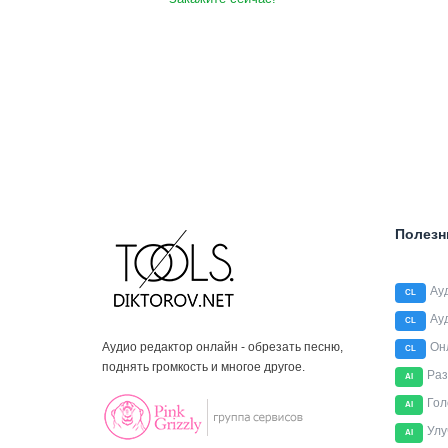
Полезн
Ау
CL
Ау
CL
Аудио редактор онлайн - обрезать песню,
Он
CL
поднять громкость и многое другое.
Раз
AI
Гол
AI
Улу
AI