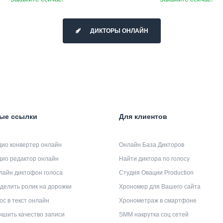
ДИКТОРЫ ОНЛАЙН
ые ссылки
Для клиентов
дио конвертер онлайн
Онлайн База Дикторов
дио редактор онлайн
Найти диктора по голосу
лайн диктофон голоса
Студия Овации Production
делить ролик на дорожки
Хрономер для Вашего сайта
ос в текст онлайн
Хронометраж в смартфоне
чшить качество записи
SMM накрутка соц сетей